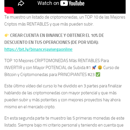
Te muestro un listado de criptomonedas, un TOP 10 de las Mejores
Criptos más RENTABLES y que más pueden subir.
CREAR CUENTA EN BINANCE Y OBTENER EL 10% DE
DESCUENTO EN TUS OPERACIONES (DE POR VIDA):
https://bit.ly/binancejavivegaonline
TOP 10 Mejores CRIPTOMONEDAS Más RENTABLES Para
INVERTIR y con Mayor POTENCIAL de Subida #1
Curso de
Bitcoin y Criptomonedas para PRINCIPIANTES #23
Este último vídeo del curso lo he dividido en 3 partes para finalizar
hablando de las criptomonedas con mayor potencial y que más
pueden subir y más potentes y con mejores proyectos hay ahora
mismo en el mercado cripto.
En esta segunda parte te muestro las 5 primeras monedas de este
listado. Siempre bajo mi criterio personal y teniendo en cuenta que