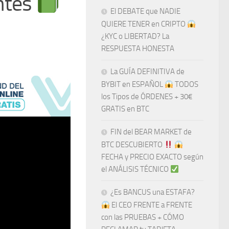
ntes
El DEBATE que NADIE
QUIERE TENER en CRIPTO
¿KYC o LIBERTAD? La
RESPUESTA HONESTA
La GUÍA DEFINITIVA de
BYBIT en ESPAÑOL
TODOS
los Tipos de ÓRDENES + 30€
GRATIS en BTC
FIN del BEAR MARKET de
BTC DESCUBIERTO
​​
FECHA y PRECIO EXACTO según
el ANÁLISIS TÉCNICO
¿Es BANCUS una ESTAFA?
El CEO FRENTE a FRENTE
con las PRUEBAS + CÓMO