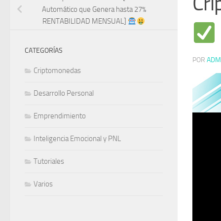
Cri
Automático que Genera hasta 27%
RENTABILIDAD MENSUAL]
CATEGORÍAS
POR
ADM
Criptomonedas
Desarrollo Personal
Emprendimiento
Inteligencia Emocional y PNL
Tutoriales
Varios