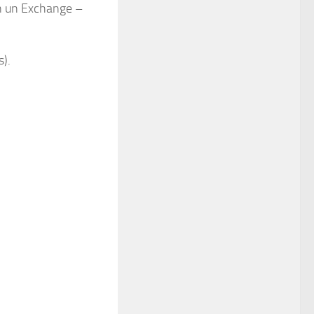
n un Exchange –
).