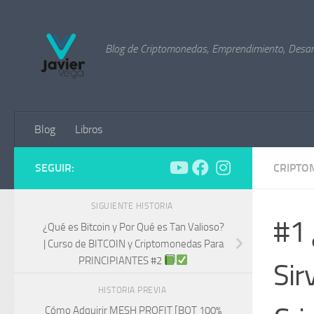
Saltar al contenido
Blog de Criptomonedas, Emprendimiento, Desarr
Blog
Libros
SEGUIR:
CRIPTO
SIGUIENTE HISTORIA
#1 
¿Qué es Bitcoin y Por Qué es Tan Valioso?
| Curso de BITCOIN y Criptomonedas Para
PRINCIPIANTES #2
Sir
HISTORIA PREVIA
Cómo Adquirir MESH PROFIT [BOT 100%