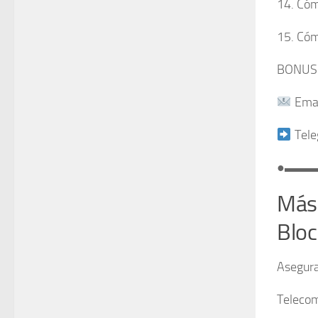
14. Cóm
15. Cóm
BONUS F
Emai
Tele
●▬▬
Más 
Bloc
Asegura
Telecom