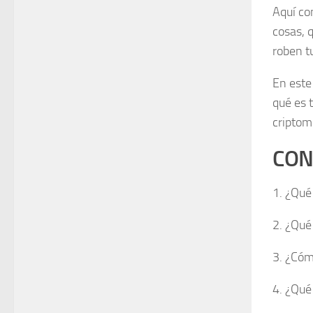
Aquí co
cosas, q
roben t
En este
qué es 
criptom
CON
1. ¿Qué
2. ¿Qué
3. ¿Cóm
4. ¿Qué 