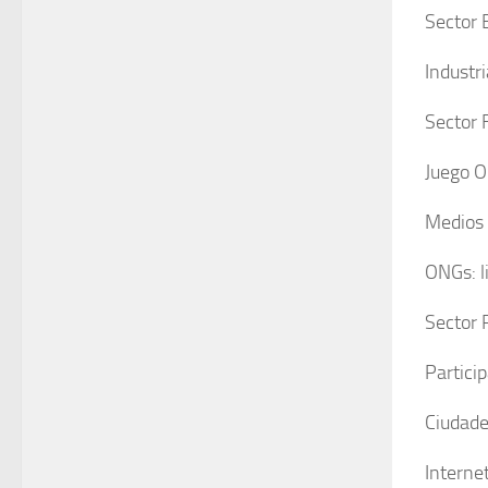
Sector 
Industr
Sector 
Juego O
Medios 
ONGs: l
Sector 
Partici
Ciudade
Interne