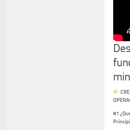
Des
func
min
CRE
OPERAC
#1 ¿Qué
Princip