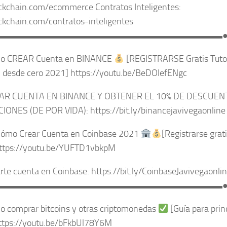
ockchain.com/ecommerce Contratos Inteligentes:
ockchain.com/contratos-inteligentes
▬▬▬▬▬▬▬▬▬▬▬▬▬▬▬▬▬▬▬▬▬▬▬▬▬
 CREAR Cuenta en BINANCE
[REGISTRARSE Gratis Tutor
desde cero 2021] https://youtu.be/BeDOlefENgc
AR CUENTA EN BINANCE Y OBTENER EL 10% DE DESCUEN
ONES (DE POR VIDA): https://bit.ly/binancejavivegaonline
ómo Crear Cuenta en Coinbase 2021
[Registrarse grati
https://youtu.be/YUFTD1vbkpM​
te cuenta en Coinbase: https://bit.ly/CoinbaseJavivegaonlin
▬▬▬▬▬▬▬▬▬▬▬▬▬▬▬▬▬▬▬▬▬▬▬▬▬
 comprar bitcoins y otras criptomonedas
[Guía para prin
tps://youtu.be/bFkbUl78Y6M​