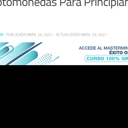
ptomonedas Para Principia
IN
· PUBLICADA
ABRIL 20, 2021
· ACTUALIZADO
ABRIL 29, 2021