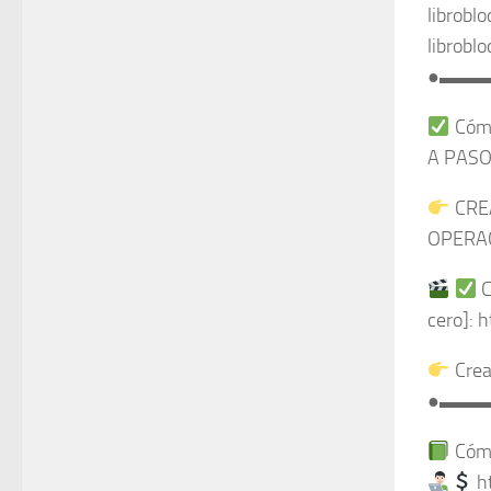
librobl
librobl
●▬▬
Cómo
A PASO 
CRE
OPERACI
C
cero]: 
Crear
●▬▬
Cómo
ht