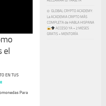
RECLAMAR tu TARJETA
GLOBAL CRYPTO ACADEMY:
La ACADEMIA CRIPTO MÁS
COMPLETA de HABLA HISPANA
ACCESO YA + 2 MESES
GRATIS + MENTORÍA
cómo
 el
TO EN TUS
ne
ptomonedas Para