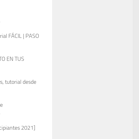
●
ial FÁCIL | PASO
TO EN TUS
s, tutorial desde
e​
●
cipiantes 2021]