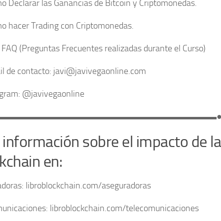
o Declarar las Ganancias de Bitcoin y Criptomonedas.
o hacer Trading con Criptomonedas.
AQ (Preguntas Frecuentes realizadas durante el Curso)
l de contacto: javi@javivegaonline.com
gram: @javivegaonline
▬▬▬▬▬▬▬▬▬▬▬▬▬▬▬▬▬▬▬▬▬▬▬▬▬
información sobre el impacto de la
kchain en:
doras: libroblockchain.com/aseguradoras
unicaciones: libroblockchain.com/telecomunicaciones