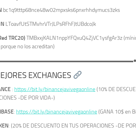
IN
bc1q9tttp68nce48w02mpxsks6pnxrhhdymucs3zks
IN
LToavfUtSTMvhrVTrJLPsRFhFJtUBdcoJk
Red TRC20)
TMBxxjKALN1nppYFQxuQ4ZjVC1ysfgAr3z (mínimo
 porque no los acreditan)
▬▬▬▬▬▬▬▬▬▬▬▬▬▬▬▬▬▬▬▬▬▬▬▬▬
EJORES EXCHANGES
ANCE
:
https://bit.ly/binancejavivegaonline
(10% DE DESCUE
IONES -DE POR VIDA-)
NBASE
:
https://bit.ly/binancejavivegaonline
(GANA 10$ en Bi
KEN
: (20% DE DESCUENTO EN TUS OPERACIONES -DE POR