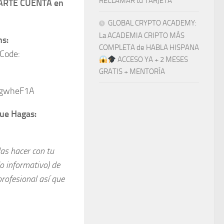
RECLAMAR tu TARJETA
EARTE CUENTA en
GLOBAL CRYPTO ACADEMY:
La ACADEMIA CRIPTO MÁS
ns:
COMPLETA de HABLA HISPANA
 Code:
ACCESO YA + 2 MESES
GRATIS + MENTORÍA
R9gwheF1A
ue Hagas:
as hacer con tu
o informativo) de
profesional así que