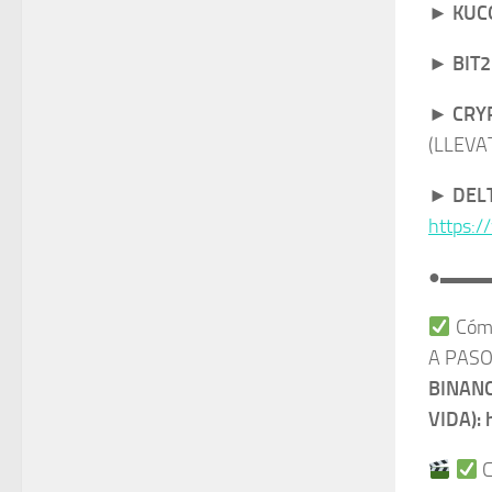
►
KUC
► BIT
►
CRY
(LLEVA
►
DEL
https:/
●▬▬
Cómo
A PASO
BINANC
VIDA): 
C