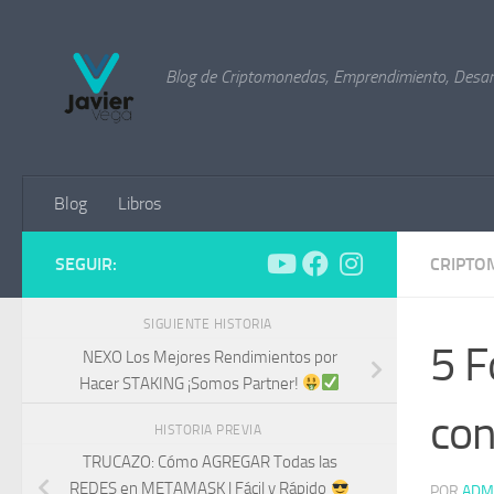
Saltar al contenido
Blog de Criptomonedas, Emprendimiento, Desarr
Blog
Libros
SEGUIR:
CRIPTO
SIGUIENTE HISTORIA
5 
NEXO Los Mejores Rendimientos por
Hacer STAKING ¡Somos Partner!
co
HISTORIA PREVIA
TRUCAZO: Cómo AGREGAR Todas las
REDES en METAMASK | Fácil y Rápido
POR
ADM