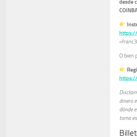
desde 
COINB
Inst
https:
«franc
O bien 
Reg
https:
Disclai
dinero e
dónde es
toma es
Bill