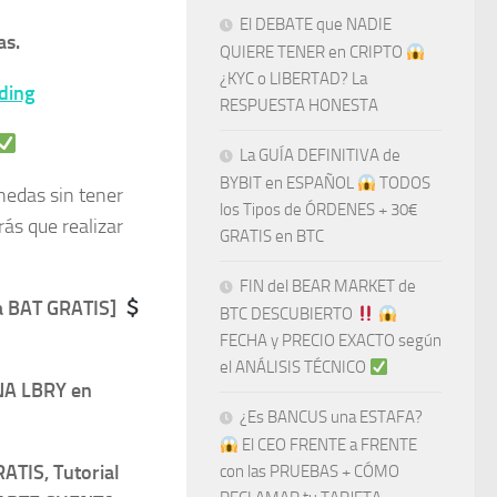
El DEBATE que NADIE
as.
QUIERE TENER en CRIPTO
¿KYC o LIBERTAD? La
ding
RESPUESTA HONESTA
La GUÍA DEFINITIVA de
BYBIT en ESPAÑOL
TODOS
nedas sin tener
los Tipos de ÓRDENES + 30€
ás que realizar
GRATIS en BTC
FIN del BEAR MARKET de
a BAT GRATIS]
BTC DESCUBIERTO
​​
FECHA y PRECIO EXACTO según
el ANÁLISIS TÉCNICO
NA LBRY en
¿Es BANCUS una ESTAFA?
El CEO FRENTE a FRENTE
RATIS, Tutorial
con las PRUEBAS + CÓMO