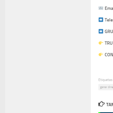
Emai
Tel
GRU
TRU
CONS
Etiquetas
ganar din
TAM