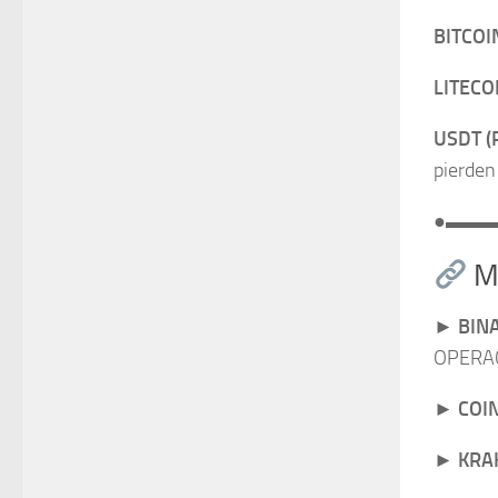
BITCO
LITECO
USDT (
pierden
●▬▬
M
►
BIN
OPERAC
►
COI
►
KRA