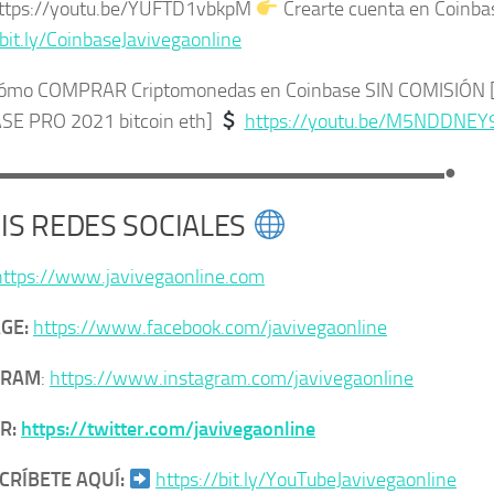
https://youtu.be/YUFTD1vbkpM
Crearte cuenta en Coinba
/bit.ly/CoinbaseJavivegaonline
ómo COMPRAR Criptomonedas en Coinbase SIN COMISIÓN [T
SE PRO 2021 bitcoin eth]
https://youtu.be/M5NDDNEY
▬▬▬▬▬▬▬▬▬▬▬▬▬▬▬▬▬▬▬▬▬▬▬●
IS REDES SOCIALES
https://www.javivegaonline.com
GE:
https://www.facebook.com/javivegaonline
GRAM
:
https://www.instagram.com/javivegaonline
R:
https://twitter.com/javivegaonline
CRÍBETE AQUÍ:
https://bit.ly/YouTubeJavivegaonline