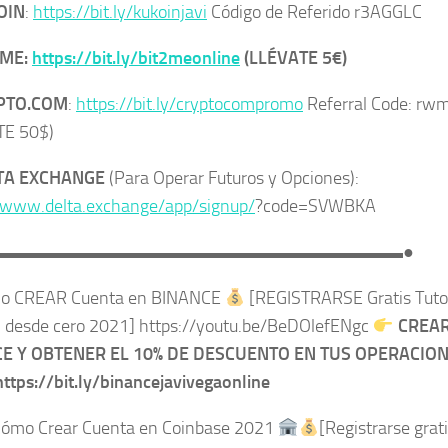
OIN
:
https://bit.ly/kukoinjavi
Código de Referido r3AGGLC
2ME:
https://bit.ly/bit2meonline
(LLÉVATE 5€)
PTO.COM
:
https://bit.ly/cryptocompromo
Referral Code: rw
TE 50$)
TA EXCHANGE
(Para Operar Futuros y Opciones):
/www.delta.exchange/app/signup/
?code=SVWBKA
▬▬▬▬▬▬▬▬▬▬▬▬▬▬▬▬▬▬▬▬▬▬▬●
 CREAR Cuenta en BINANCE
[REGISTRARSE Gratis Tutor
 desde cero 2021] https://youtu.be/BeDOlefENgc
CREAR
E Y OBTENER EL 10% DE DESCUENTO EN TUS OPERACION
https://bit.ly/binancejavivegaonline
ómo Crear Cuenta en Coinbase 2021
[Registrarse grati