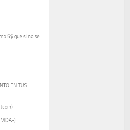
 5$ que si no se
●
NTO EN TUS
tcoin)
 VIDA-)