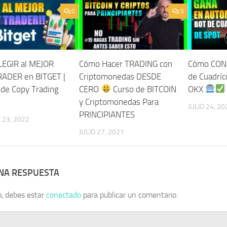
0
0
EGIR al MEJOR
Cómo Hacer TRADING con
Cómo CON
ADER en BITGET |
Criptomonedas DESDE
de Cuadríc
 de Copy Trading
CERO
Curso de BITCOIN
OKX
y Criptomonedas Para
JULIO 24, 20
PRINCIPIANTES
23, 2022
JULIO 27, 2021
UNA RESPUESTA
o, debes estar
conectado
para publicar un comentario.