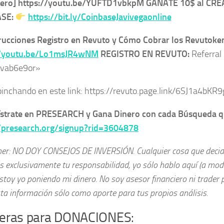
cero] https://youtu.be/YUFTD1vbkpM GÁNATE 10$ al CR
ASE:
https://bit.ly/CoinbaseJavivegaonline
rucciones Registro en Revuto y Cómo Cobrar los Revutoke
//youtu.be/Lo1msJR4wNM
REGISTRO EN REVUTO:
Referral
3vab6e9or»
pinchando en este link: https://revuto.page.link/6SJ1a4bK
ístrate en PRESEARCH y Gana Dinero con cada Búsqueda q
//presearch.org/signup?rid=3604878
mer: NO DOY CONSEJOS DE INVERSIÓN. Cualquier cosa que decid
s exclusivamente tu responsabilidad, yo sólo hablo aquí (a mod
toy yo poniendo mi dinero. No soy asesor financiero ni trader 
ta información sólo como aporte para tus propios análisis.
eteras para DONACIONES: