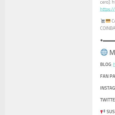
cero]: 
https:/
C
COINBA
●▬▬
M
BLOG
:
FAN PA
INSTA
TWITTE
SUS