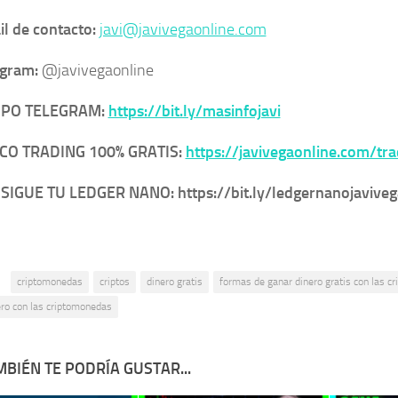
l de contacto:
javi@javivegaonline.com
egram:
@javivegaonline
PO TELEGRAM:
https://bit.ly/masinfojavi
CO TRADING 100% GRATIS:
https://javivegaonline.com/tra
IGUE TU LEDGER NANO: https://bit.ly/ledgernanojaviveg
:
criptomonedas
criptos
dinero gratis
formas de ganar dinero gratis con las 
ero con las criptomonedas
BIÉN TE PODRÍA GUSTAR...