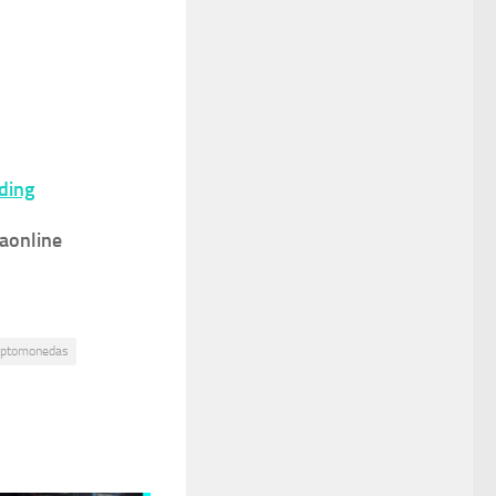
ding
aonline
criptomonedas