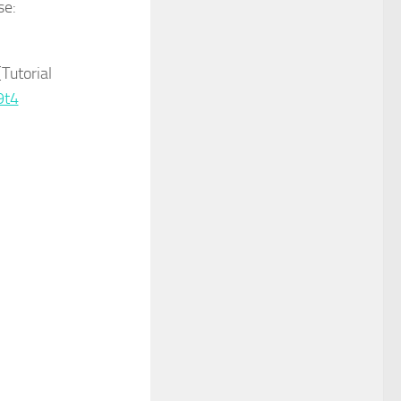
se:
utorial
9t4