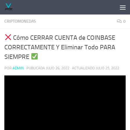
Saltar al contenido
CRIPTOMONEDAS
0
​ Cómo CERRAR CUENTA de COINBASE
CORRECTAMENTE Y Eliminar Todo PARA
SIEMPRE
POR
ADMIN
· PUBLICADA
JULIO 26, 2022
· ACTUALIZADO
JULIO 25, 2022