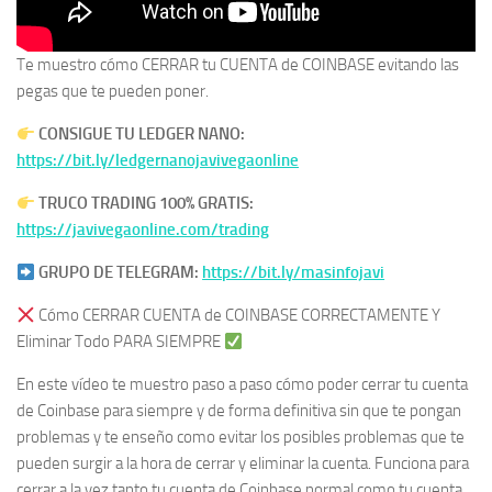
Te muestro cómo CERRAR tu CUENTA de COINBASE evitando las
pegas que te pueden poner.
CONSIGUE TU LEDGER NANO:
https://bit.ly/ledgernanojavivegaonline
TRUCO TRADING 100% GRATIS:
https://javivegaonline.com/trading
GRUPO DE TELEGRAM:
https://bit.ly/masinfojavi
​ Cómo CERRAR CUENTA de COINBASE CORRECTAMENTE Y
Eliminar Todo PARA SIEMPRE
En este vídeo te muestro paso a paso cómo poder cerrar tu cuenta
de Coinbase para siempre y de forma definitiva sin que te pongan
problemas y te enseño como evitar los posibles problemas que te
pueden surgir a la hora de cerrar y eliminar la cuenta. Funciona para
cerrar a la vez tanto tu cuenta de Coinbase normal como tu cuenta