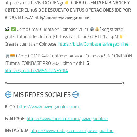
https://youtu.be/BeDOlefENgc
CREAR CUENTA EN BINANCE Y
OBTENER EL 10% DE DESCUENTO EN TUS OPERACIONES (DE POR
VIDA): https://bit.ly/binancejavivegaonline
Cómo Crear Cuenta en Coinbase 2021
[Registrarse
gratis, tutorial desde cero]: https://youtu.be/YUFTD1vbkpM
Crearte cuenta en Coinbase:
https://bit.ly/CoinbaseJavivegaonline
Cómo COMPRAR Criptomonedas en Coinbase SIN COMISIÓN
[Tutorial COINBASE PRO 2021 bitcoin eth]
https://youtu.be/M5NDDNEY9t4
●▬▬▬▬▬▬▬▬▬▬▬▬▬▬▬▬▬▬▬▬▬▬▬▬▬●
MIS REDES SOCIALES
BLOG
:
https://www.javivegaonline.com
FAN PAGE:
https://www.facebook.com/javivegaonline
INSTAGRAM
:
https://www.instagram.com/javivegaonline