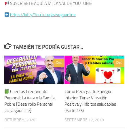
SUSCRÍBETE AQUÍ A MI CANAL DE YOUTUBE:
https://bit.ly/YouTubeJavivegaonline
TAMBIÉN TE PODRÍA GUSTAR...
0
0
Cuentos Crecimiento
Cómo Recargar tu Energía
Personal: La Vaca y la Familia
Interior, Tener Vibración
Pobre [Desarrollo Personal
Positiva y Hábitos saludables
Javivegaonline]
(Parte 2/5)
OCTUBRE 5, 2020
SEPTIEMBRE 17, 2019