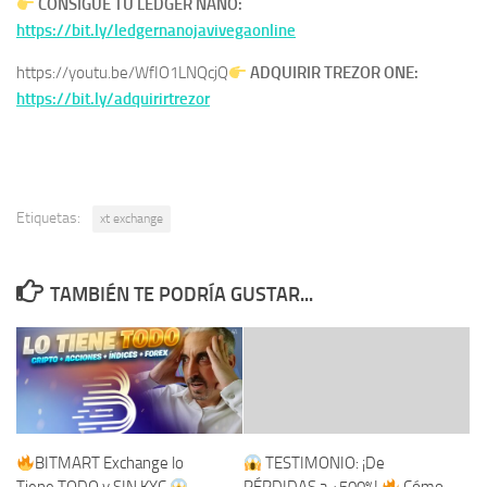
CONSIGUE TU LEDGER NANO:
https://bit.ly/ledgernanojavivegaonline
https://youtu.be/WfIO1LNQcjQ
ADQUIRIR TREZOR ONE:
https://bit.ly/adquirirtrezor
Etiquetas:
xt exchange
TAMBIÉN TE PODRÍA GUSTAR...
BITMART Exchange lo
TESTIMONIO: ¡De