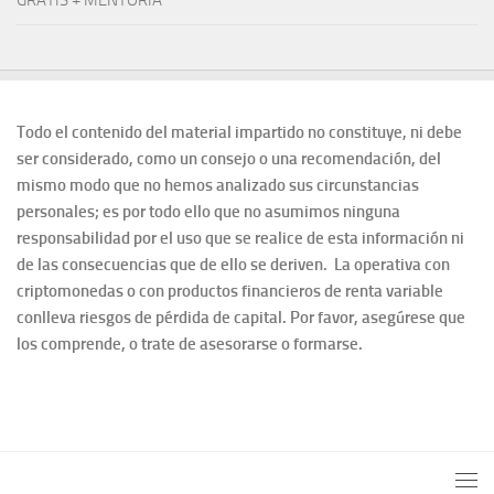
Todo el contenido del material impartido no constituye, ni debe
ser considerado, como un consejo o una recomendación, del
mismo modo que no hemos analizado sus circunstancias
personales; es por todo ello que no asumimos ninguna
responsabilidad por el uso que se realice de esta información ni
de las consecuencias que de ello se deriven. La operativa con
criptomonedas o con productos financieros de renta variable
conlleva riesgos de pérdida de capital. Por favor, asegúrese que
los comprende, o trate de asesorarse o formarse.