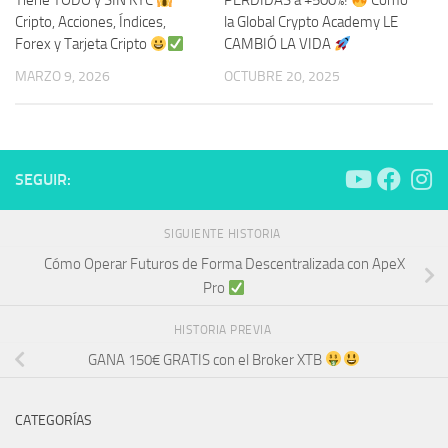
Tiene TODO y SIN KYC
PÉRDIDAS a +500%!
Cómo
Cripto, Acciones, Índices,
la Global Crypto Academy LE
Forex y Tarjeta Cripto
CAMBIÓ LA VIDA
MARZO 9, 2026
OCTUBRE 20, 2025
SEGUIR:
SIGUIENTE HISTORIA
Cómo Operar Futuros de Forma Descentralizada con ApeX
Pro
HISTORIA PREVIA
GANA 150€ GRATIS con el Broker XTB
CATEGORÍAS