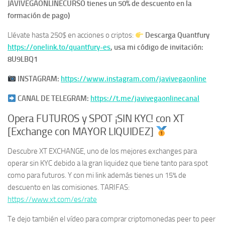
JAVIVEGAONLINECURSO tienes un 50% de descuento en la
formación de pago)
Llévate hasta 250$ en acciones o criptos:
Descarga Quantfury
https://onelink.to/quantfury-es
, usa mi código de invitación:
8U9LBQ1
INSTAGRAM:
https://www.instagram.com/javivegaonline
CANAL DE TELEGRAM:
https://t.me/javivegaonlinecanal
Opera FUTUROS y SPOT ¡SIN KYC! con XT
[Exchange con MAYOR LIQUIDEZ]
Descubre XT EXCHANGE, uno de los mejores exchanges para
operar sin KYC debido a la gran liquidez que tiene tanto para spot
como para futuros. Y con mi link además tienes un 15% de
descuento en las comisiones. TARIFAS:
https://www.xt.com/es/rate
Te dejo también el vídeo para comprar criptomonedas peer to peer