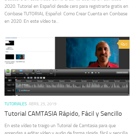
2020. Tutorial en Español desde cero para registrarte gratis en
Coinbase TUTORIAL Español: Como Crear Cuenta en Coinbase
en 2020. En este vídeo te...
0
TUTORIALES
ABRIL 25, 2019
Tutorial CAMTASIA Rápido, Fácil y Sencillo
En este vídeo te traigo un Tutorial de Camtasia para que
aprendas a editar vídeo y audio de forma rápida, fácil y sencilla.