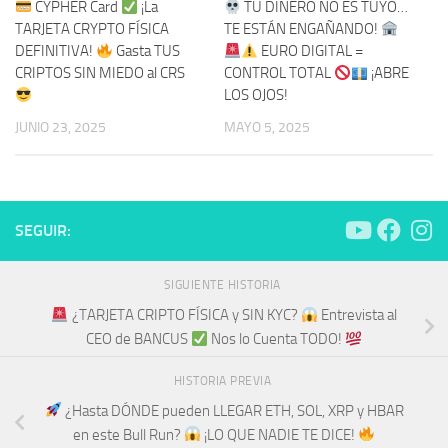
CYPHER Card
¡La
TU DINERO NO ES TUYO…
TARJETA CRYPTO FÍSICA
TE ESTÁN ENGAÑANDO!
DEFINITIVA!
Gasta TUS
EURO DIGITAL =
CRIPTOS SIN MIEDO al CRS
CONTROL TOTAL
¡ABRE
LOS OJOS!
JUNIO 23, 2025
MAYO 5, 2025
SEGUIR:
SIGUIENTE HISTORIA
¿TARJETA CRIPTO FÍSICA y SIN KYC?
Entrevista al
CEO de BANCUS
​ Nos lo Cuenta TODO!
HISTORIA PREVIA
¿Hasta DÓNDE pueden LLEGAR ETH, SOL, XRP y HBAR
en este Bull Run?
¡LO QUE NADIE TE DICE!