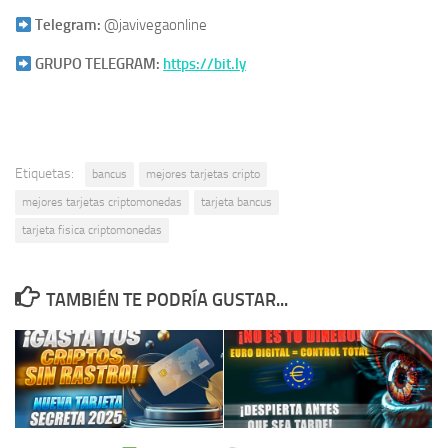
Telegram:
@javivegaonline
GRUPO TELEGRAM:
https://bit.ly
Etiquetas:
bancus
mejores tarjetas cripto
mejores tarjetas criptomonedas
tarjeta bancus
tarjeta fisica criptomonedas
TAMBIÉN TE PODRÍA GUSTAR...