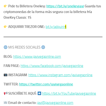
Pide tu Billetera Onekey:
https://bit.ly/onekeyjavi
​Guarda tus
criptomonedas de la forma más segura con la billetera fría
OneKey Classic 1S
ADQUIRIR TREZOR ONE:
bit.ly/adquirir
t
MIS REDES SOCIALES
BLOG
:
https://www.javivegaonline.com
FAN PAGE:
https://www.facebook.com/javivegaonline
​
INSTAGRAM
:
https://www.instagram.com/javivegaonline
TWITTER:
https://twitter.com/javivegaonline
SUSCRÍBETE AQUÍ:
https://bit.ly/YouTubeJavivegaonline
Email de contacto:
javi@javivegaonline.com