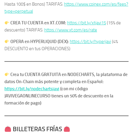
Hasta 100$ en Bonos) TARIFAS:
https://www.coinex.com/es/fees?
type=perpetual
CREA TU CUENTA en XT.COM:
https://bit.ly/xtjavi15
(15% de
descuento) TARIFAS:
https://www.xt.com/es/rate
OPERA en HYPERLIQUID (DEX):
https://bit.ly/hyperjavi
(4%
DESCUENTO en tus OPERACIONES)
Crea tu CUENTA GRATUITA en NODECHARTS, la plataforma de
datos On-Chain más potente y completa en Español:
https://bit.ly/nodechartsjavi
(con mi código
JAVIVEGAONLINECURSO tienes un 50% de descuento en la
formación de pago)
​
BILLETERAS FRÍAS