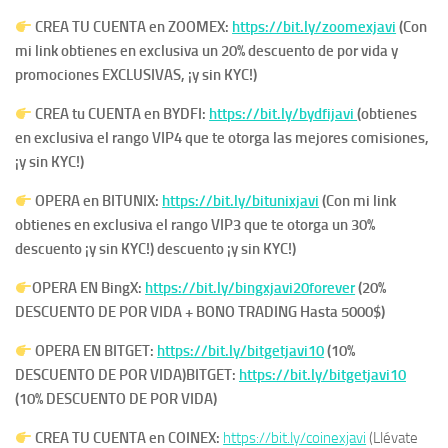
CREA TU CUENTA en ZOOMEX:
https://bit.ly/zoomexjavi
(Con
mi link obtienes en exclusiva un 20% descuento de por vida y
promociones EXCLUSIVAS, ¡y sin KYC!)
CREA tu CUENTA en BYDFI:
https://bit.ly/bydfijavi
(obtienes
en exclusiva el rango VIP4 que te otorga las mejores comisiones,
¡y sin KYC!)
OPERA en BITUNIX:
https://bit.ly/bitunixjavi
(Con mi link
obtienes en exclusiva el rango VIP3 que te otorga un 30%
descuento ¡y sin KYC!) descuento ¡y sin KYC!)
OPERA EN
BingX:
https://bit.ly/bingxjavi20forever
(20%
DESCUENTO DE POR VIDA + BONO TRADING Hasta 5000$)
OPERA EN BITGET:
https://bit.ly/bitgetjavi10
(10%
DESCUENTO DE POR VIDA)
BITGET:
https://bit.ly/bitgetjavi10
(10% DESCUENTO DE POR VIDA)
CREA TU CUENTA en COINEX:
https://bit.ly/coinexjavi
(Llévate