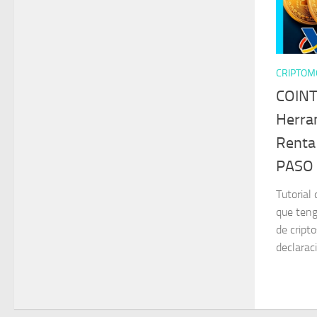
CRIPTOM
COINT
Herra
Rent
PASO
Tutorial
que teng
de cript
declarac