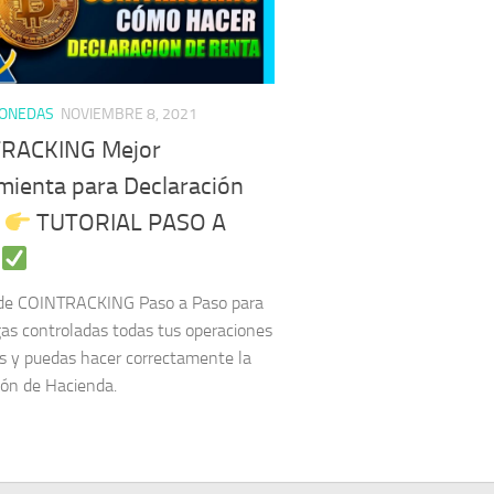
ONEDAS
NOVIEMBRE 8, 2021
RACKING Mejor
mienta para Declaración
a
TUTORIAL PASO A
 de COINTRACKING Paso a Paso para
as controladas todas tus operaciones
os y puedas hacer correctamente la
ión de Hacienda.