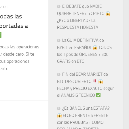
El DEBATE que NADIE
 2023
QUIERE TENER en CRIPTO
odas las
¿KYC o LIBERTAD? La
ortadas a
RESPUESTA HONESTA
La GUÍA DEFINITIVA de
odas las operaciones
BYBIT en ESPAÑOL
TODOS
 desde cero. Si te
los Tipos de ÓRDENES + 30€
 tus operaciones
GRATIS en BTC
ente.
FIN del BEAR MARKET de
BTC DESCUBIERTO
​​
FECHA y PRECIO EXACTO según
el ANÁLISIS TÉCNICO
¿Es BANCUS una ESTAFA?
El CEO FRENTE a FRENTE
con las PRUEBAS + CÓMO