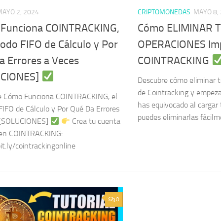
MAYO 2, 2024
CRIPTOMONEDAS
MAYO 8,
Funciona COINTRACKING,
Cómo ELIMINAR T
odo FIFO de Cálculo y Por
OPERACIONES Imp
a Errores a Veces
COINTRACKING
UCIONES]
Descubre cómo eliminar t
de Cointracking y empezar
e Cómo Funciona COINTRACKING, el
has equivocado al cargar
IFO de Cálculo y Por Qué Da Errores
puedes eliminarlas fácilm
 [SOLUCIONES]
​
Crea tu cuenta
en COINTRACKING:
it.ly/cointrackingonline
0