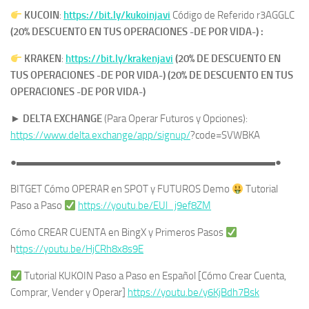
KUCOIN
:
https://bit.ly/kukoinjavi
Código de Referido r3AGGLC
(20% DESCUENTO EN TUS OPERACIONES -DE POR VIDA-) :
KRAKEN
:
https://bit.ly/krakenjavi
(20% DE DESCUENTO EN
TUS OPERACIONES -DE POR VIDA-) (20% DE DESCUENTO EN TUS
OPERACIONES -DE POR VIDA-)
►
DELTA EXCHANGE
(Para Operar Futuros y Opciones):
https://www.delta.exchange/app/signup/
?code=SVWBKA
●▬▬▬▬▬▬▬▬▬▬▬▬▬▬▬▬▬▬▬▬▬▬▬▬▬●
BITGET Cómo OPERAR en SPOT y FUTUROS Demo ​
​ Tutorial
Paso a Paso
https://youtu.be/EUl_j9ef8ZM
Cómo CREAR CUENTA en BingX y Primeros Pasos
h
ttps://youtu.be/HjCRh8x8s9E
Tutorial KUKOIN Paso a Paso en Español [Cómo Crear Cuenta,
Comprar, Vender y Operar]
https://youtu.be/y6KjBdh7Bsk