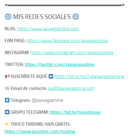
●▬▬▬▬▬▬▬▬▬▬▬▬▬▬▬▬▬▬▬▬▬▬▬▬▬●
MIS REDES SOCIALES
BLOG
:
https://www.javivegaonline.com
FAN PAGE:
https://www.facebook.com/javivegaonline
INSTAGRAM
:
https://www.instagram.com/javivegaonline
TWITTER:
https://twitter.com/javivegaonline
SUSCRÍBETE AQUÍ:
https://bit.ly/YouTubeJavivegaonline
Email de contacto:
javi@javivegaonline.com
Telegram:
@javivegaonline
GRUPO TELEGRAM:
https://bit.ly/masinfojavi
TRUCO TRADING 100% GRATIS:
https://javivegaonline.com/trading