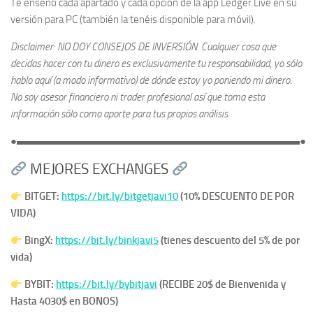
Te enseño cada apartado y cada opción de la app Ledger Live en su
versión para PC (también la tenéis disponible para móvil).
Disclaimer: NO DOY CONSEJOS DE INVERSIÓN. Cualquier cosa que
decidas hacer con tu dinero es exclusivamente tu responsabilidad, yo sólo
hablo aquí (a modo informativo) de dónde estoy yo poniendo mi dinero.
No soy asesor financiero ni trader profesional así que toma esta
información sólo como aporte para tus propios análisis.
●▬▬▬▬▬▬▬▬▬▬▬▬▬▬▬▬▬▬▬▬▬▬▬▬▬▬▬●
MEJORES EXCHANGES
BITGET:
https://bit.ly/bitgetjavi10
(10% DESCUENTO DE POR
VIDA)
BingX:
https://bit.ly/binkjavi5
(tienes descuento del 5% de por
vida)
BYBIT:
https://bit.ly/bybitjavi
(RECIBE 20$ de Bienvenida y
Hasta 4030$ en BONOS)