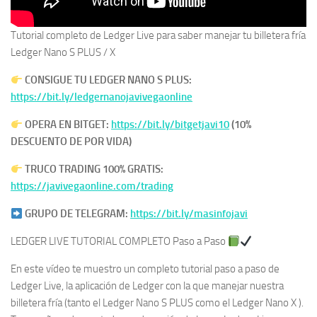
Tutorial completo de Ledger Live para saber manejar tu billetera fría
Ledger Nano S PLUS / X
CONSIGUE TU LEDGER NANO S PLUS:
https://bit.ly/ledgernanojavivegaonline
OPERA EN BITGET:
https://bit.ly/bitgetjavi10
(10%
DESCUENTO DE POR VIDA)
TRUCO TRADING 100% GRATIS:
https://javivegaonline.com/trading
GRUPO DE TELEGRAM:
https://bit.ly/masinfojavi
LEDGER LIVE TUTORIAL COMPLETO Paso a Paso
En este vídeo te muestro un completo tutorial paso a paso de
Ledger Live, la aplicación de Ledger con la que manejar nuestra
billetera fría (tanto el Ledger Nano S PLUS como el Ledger Nano X ).