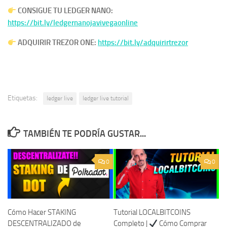
CONSIGUE TU LEDGER NANO:
https://bit.ly/ledgernanojavivegaonline
ADQUIRIR TREZOR ONE:
https://bit.ly/adquirirtrezor
Etiquetas:
ledger live
ledger live tutorial
TAMBIÉN TE PODRÍA GUSTAR...
0
0
Cómo Hacer STAKING
Tutorial LOCALBITCOINS
DESCENTRALIZADO de
Completo |
Cómo Comprar