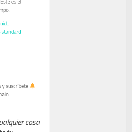
 Este es el
empo.
quid-
-standard
a y suscríbete
hain.
alquier cosa