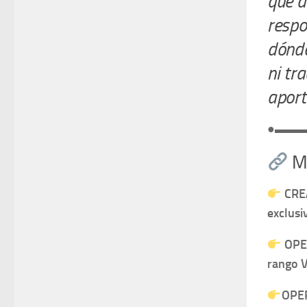
que d
respo
dónde
ni tr
aport
●▬▬
M
CRE
exclusi
OPER
rango V
OPE