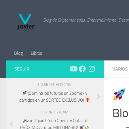
Saltar al contenido
Blog de Criptomonedas, Emprendimiento, Desarr
Blog
Libros
SEGUIR:
VARIOS
SIGUIENTE HISTORIA
¡Domina los futuros en Zoomex y
participa en un SORTEO EXCLUSIVO!
Blo
HISTORIA PREVIA
¡Hyperliquid Cómo Operar y Optar al
PRÓXIMO Airdrop MILLONARIO!