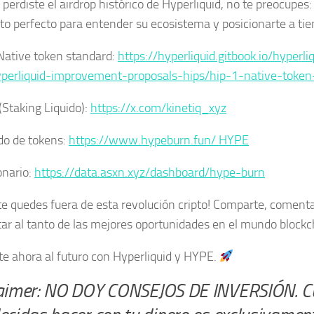
 perdiste el airdrop histórico de Hyperliquid, no te preocupes:
 perfecto para entender su ecosistema y posicionarte a ti
Native token standard:
https://hyperliquid.gitbook.io/hyperli
perliquid-improvement-proposals-hips/hip-1-native-token
(Staking Liquido):
https://x.com/kinetiq_xyz
o de tokens:
https://www.hypeburn.fun/ HYPE
onario:
https://data.asxn.xyz/dashboard/hype-burn
te quedes fuera de esta revolución cripto! Comparte, coment
tar al tanto de las mejores oportunidades en el mundo blockc
e ahora al futuro con Hyperliquid y HYPE.
aimer: NO DOY CONSEJOS DE INVERSIÓN. Cu