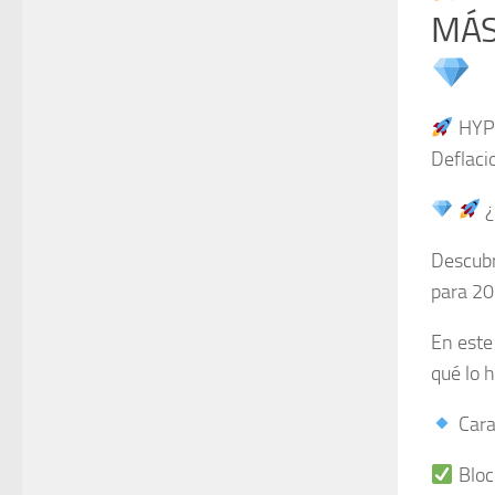
MÁS 
HYPE
Deflaci
¿
Descubr
para 2
En este
qué lo 
Cara
Bloc