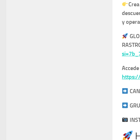
Crea
descuen
y opera
GLO
RASTR
si=7b
Accede
https:/
CAN
GRU
INS
H