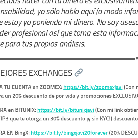
ecidas hacer con tu dinero es exclusivamen
nsabilidad, yo sólo hablo aquí (a modo info
 estoy yo poniendo mi dinero. No soy aseso
ader profesional así que toma esta informa
e para tus propios análisis.
▬▬▬▬▬▬▬▬▬▬▬▬▬▬▬▬▬▬▬▬▬▬▬▬▬
EJORES EXCHANGES
A TU CUENTA en ZOOMEX:
https://bit.ly/zoomexjavi
(Con m
va un 20% descuento de por vida y promociones EXCLUSIVAS
A en BITUNIX:
https://bit.ly/bitunixjavi
(Con mi link obtien
IP3 que te otorga un 30% descuento ¡y sin KYC!) descuento 
RA EN
BingX:
https://bit.ly/bingxjavi20forever
(20% DESCU