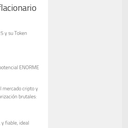
acionario
5 y su Token
n potencial ENORME
l mercado cripto y
rización brutales:
 fiable, ideal