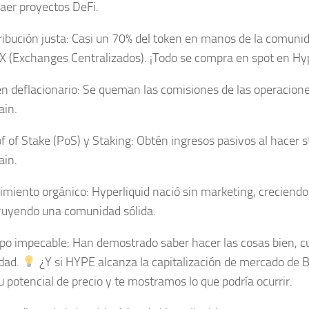
raer proyectos DeFi.
ibución justa: Casi un 70% del token en manos de la comunida
X (Exchanges Centralizados). ¡Todo se compra en spot en Hyp
n deflacionario: Se queman las comisiones de las operacione
ain.
 of Stake (PoS) y Staking: Obtén ingresos pasivos al hacer s
ain.
imiento orgánico: Hyperliquid nació sin marketing, creciendo
ruyendo una comunidad sólida.
po impecable: Han demostrado saber hacer las cosas bien, c
dad.
¿Y si HYPE alcanza la capitalización de mercado de
u potencial de precio y te mostramos lo que podría ocurrir.