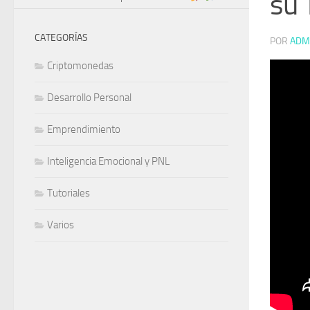
su 
CATEGORÍAS
POR
ADM
Criptomonedas
Desarrollo Personal
Emprendimiento
Inteligencia Emocional y PNL
Tutoriales
Varios