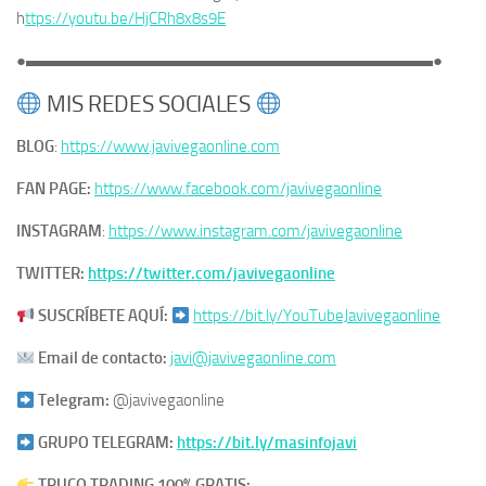
h
ttps://youtu.be/HjCRh8x8s9E
●▬▬▬▬▬▬▬▬▬▬▬▬▬▬▬▬▬▬▬▬▬▬▬▬▬●
MIS REDES SOCIALES
BLOG
:
https://www.javivegaonline.com
FAN PAGE:
https://www.facebook.com/javivegaonline
INSTAGRAM
:
https://www.instagram.com/javivegaonline
TWITTER:
https://twitter.com/javivegaonline
SUSCRÍBETE AQUÍ:
https://bit.ly/YouTubeJavivegaonline
Email de contacto:
javi@javivegaonline.com
Telegram:
@javivegaonline
GRUPO TELEGRAM:
https://bit.ly/masinfojavi
TRUCO TRADING 100% GRATIS: