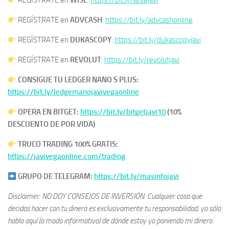
REGÍSTRATE en
WISE
:
https://bit.ly/wisejavi
REGÍSTRATE en
ADVCASH
:
https://bit.ly/advcashonline
REGÍSTRATE en
DUKASCOPY
:
https://bit.ly/dukascopyjavi
REGÍSTRATE en
REVOLUT
:
https://bit.ly/revolutjavi
CONSIGUE TU LEDGER NANO S PLUS:
https://bit.ly/ledgernanojavivegaonline
OPERA EN BITGET:
https://bit.ly/bitgetjavi10
(10%
DESCUENTO DE POR VIDA)
TRUCO TRADING 100% GRATIS:
https://javivegaonline.com/trading
GRUPO DE TELEGRAM:
https://bit.ly/masinfojavi
Disclaimer: NO DOY CONSEJOS DE INVERSIÓN. Cualquier cosa que
decidas hacer con tu dinero es exclusivamente tu responsabilidad, yo sólo
hablo aquí (a modo informativo) de dónde estoy yo poniendo mi dinero.