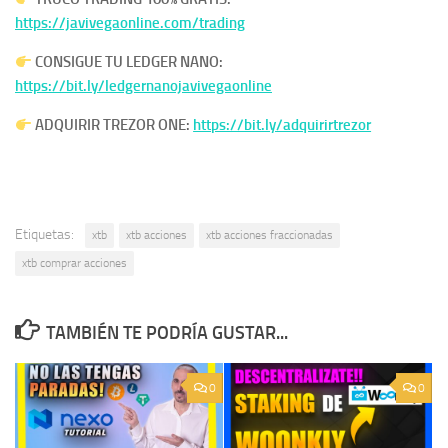
https://javivegaonline.com/trading
CONSIGUE TU LEDGER NANO:
https://bit.ly/ledgernanojavivegaonline
ADQUIRIR TREZOR ONE:
https://bit.ly/adquirirtrezor
Etiquetas:
xtb
xtb acciones
xtb acciones fraccionadas
xtb comprar acciones
TAMBIÉN TE PODRÍA GUSTAR...
0
0