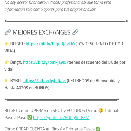
No soy asesor financiero ni trader profesional así que toma esta
información sólo como aporte para tus propios análisis.
●▬▬▬▬▬▬▬▬▬▬▬▬▬▬▬▬▬▬▬▬▬▬▬▬▬▬▬●
MEJORES EXCHANGES
BITGET:
https://bit.ly/bitgetjavi10
(10% DESCUENTO DE POR
VIDA)
BingX:
https://bit.ly/binkjavi5
(tienes descuento del 5% de por
vida)
BYBIT:
https://bit.ly/bybitjavi
(RECIBE 20$ de Bienvenida y
Hasta 4030$ en BONOS)
●▬▬▬▬▬▬▬▬▬▬▬▬▬▬▬▬▬▬▬▬▬▬▬▬▬●
BITGET Cómo OPERAR en SPOT y FUTUROS Demo ​
​ Tutorial
Paso a Paso
https://youtu.be/EUl_j9ef8ZM
Cómo CREAR CUENTA en BingX y Primeros Pasos