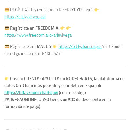
REGÍSTRATE y consigue tu tarjeta
XHYPE
aquí:
https://bit.ly/xhypejavi
Regístrate en
FREEDOMIA
:
https://www.freedomia.io/a/javivega
Regístrate en
BANCUS
:
https://bit.ly/bancusjavi
Y si te pide
el código indica éste: K4KEF4ZY
Crea tu CUENTA GRATUITA en NODECHARTS, la plataforma de
datos On-Chain más potente y completa en Español:
https://bit.ly/nodechartsjavi
(con mi código
JAVIVEGAONLINECURSO tienes un 50% de descuento en la
formación de pago)