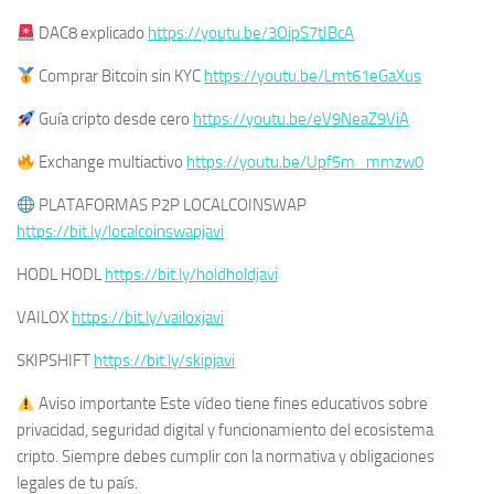
DAC8 explicado
https://youtu.be/3OipS7tIBcA
Comprar Bitcoin sin KYC
https://youtu.be/Lmt61eGaXus
Guía cripto desde cero
https://youtu.be/eV9NeaZ9ViA
Exchange multiactivo
https://youtu.be/Upf5m_mmzw0
PLATAFORMAS P2P LOCALCOINSWAP
https://bit.ly/localcoinswapjavi
HODL HODL
https://bit.ly/holdholdjavi
VAILOX
https://bit.ly/vailoxjavi
SKIPSHIFT
https://bit.ly/skipjavi
Aviso importante Este vídeo tiene fines educativos sobre
privacidad, seguridad digital y funcionamiento del ecosistema
cripto. Siempre debes cumplir con la normativa y obligaciones
legales de tu país.