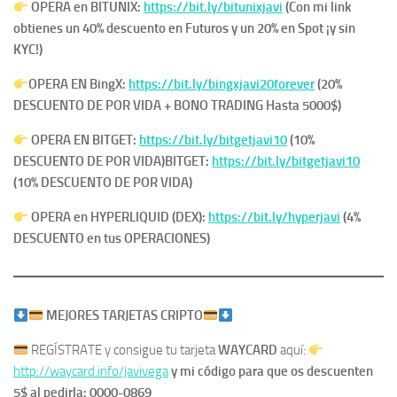
OPERA en BITUNIX:
https://bit.ly/bitunixjavi
(Con mi link
obtienes un 40% descuento en Futuros y un 20% en Spot ¡y sin
KYC!)
OPERA EN
BingX:
https://bit.ly/bingxjavi20forever
(20%
DESCUENTO DE POR VIDA + BONO TRADING Hasta 5000$)
OPERA EN BITGET:
https://bit.ly/bitgetjavi10
(10%
DESCUENTO DE POR VIDA)
BITGET:
https://bit.ly/bitgetjavi10
(10% DESCUENTO DE POR VIDA)
OPERA en HYPERLIQUID (DEX):
https://bit.ly/hyperjavi
(4%
DESCUENTO en tus OPERACIONES)
MEJORES TARJETAS CRIPTO
REGÍSTRATE y consigue tu tarjeta
WAYCARD
aquí:
http://waycard.info/javivega
y mi código para que os descuenten
5$ al pedirla: 0000-0869