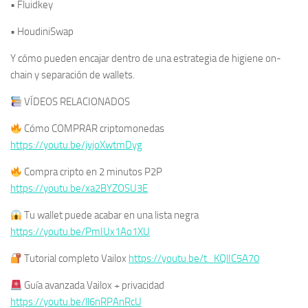
• Fluidkey
• HoudiniSwap
Y cómo pueden encajar dentro de una estrategia de higiene on-
chain y separación de wallets.
VÍDEOS RELACIONADOS
Cómo COMPRAR criptomonedas
https://youtu.be/jvjoXwtmDyg
Compra cripto en 2 minutos P2P
https://youtu.be/xa2BYZOSU3E
Tu wallet puede acabar en una lista negra
https://youtu.be/PmIUx1Ao1XU
Tutorial completo Vailox
https://youtu.be/t_KQlIC5A70
Guía avanzada Vailox + privacidad
https://youtu.be/ll6nRPAnRcU