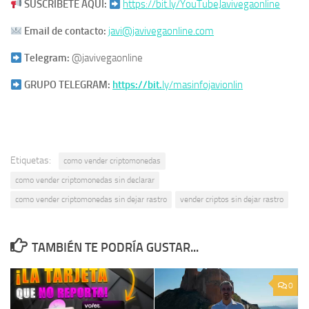
SUSCRÍBETE AQUÍ:
https://bit.ly/YouTubeJavivegaonline
Email de contacto:
javi@javivegaonline.com
Telegram:
@javivegaonline
GRUPO TELEGRAM:
https://bit.
ly/masinfojavionlin
Etiquetas:
como vender criptomonedas
como vender criptomonedas sin declarar
como vender criptomonedas sin dejar rastro
vender criptos sin dejar rastro
TAMBIÉN TE PODRÍA GUSTAR...
0