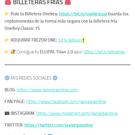
​
BILLETERAS FRÍAS
Pide tu Billetera Onekey:
https://bit.ly/onekeyjavi
​Guarda tus
criptomonedas de la forma más segura con la billetera fría
OneKey Classic 1S
ADQUIRIR TREZOR ONE:
bit.ly/adquirir
t
Consigue tu
ELLIPAL Titan 2.0
aquí:
https://bit.ly/ellipaljavi
MIS REDES SOCIALES
BLOG
:
https://www.javivegaonline.com
FAN PAGE:
https://www.facebook.com/javivegaonline
​
INSTAGRAM
:
https://www.instagram.com/javivegaonline
TWITTER:
https://twitter.com/javivegaonline