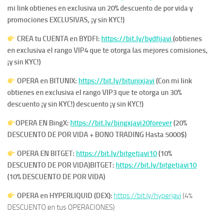
mi link obtienes en exclusiva un 20% descuento de por vida y
promociones EXCLUSIVAS, ¡y sin KYC!)
CREA tu CUENTA en BYDFI:
https://bit.ly/bydfijavi
(obtienes
en exclusiva el rango VIP4 que te otorga las mejores comisiones,
¡y sin KYC!)
OPERA en BITUNIX:
https://bit.ly/bitunixjavi
(Con mi link
obtienes en exclusiva el rango VIP3 que te otorga un 30%
descuento ¡y sin KYC!) descuento ¡y sin KYC!)
OPERA EN
BingX:
https://bit.ly/bingxjavi20forever
(20%
DESCUENTO DE POR VIDA + BONO TRADING Hasta 5000$)
OPERA EN BITGET:
https://bit.ly/bitgetjavi10
(10%
DESCUENTO DE POR VIDA)
BITGET:
https://bit.ly/bitgetjavi10
(10% DESCUENTO DE POR VIDA)
OPERA en HYPERLIQUID (DEX):
https://bit.ly/hyperjavi
(4%
DESCUENTO en tus OPERACIONES)