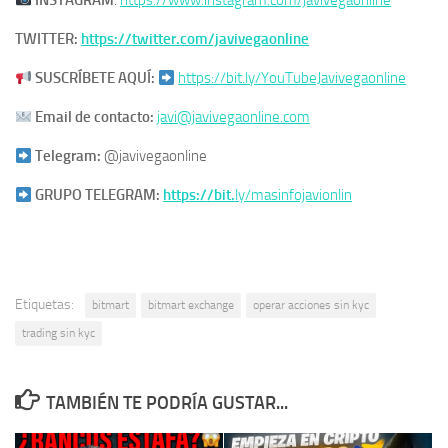
​
INSTAGRAM
:
https://www.instagram.com/javivegaonline
TWITTER:
https://twitter.com/javivegaonline
SUSCRÍBETE AQUÍ:
https://bit.ly/YouTubeJavivegaonline
Email de contacto:
javi@javivegaonline.com
Telegram:
@javivegaonline
GRUPO TELEGRAM:
https://bit.
ly/masinfojavionlin
Etiquetas:
bitmart
bitmart exchange
operar acciones sin kyc
trading sin kyc
TAMBIÉN TE PODRÍA GUSTAR...