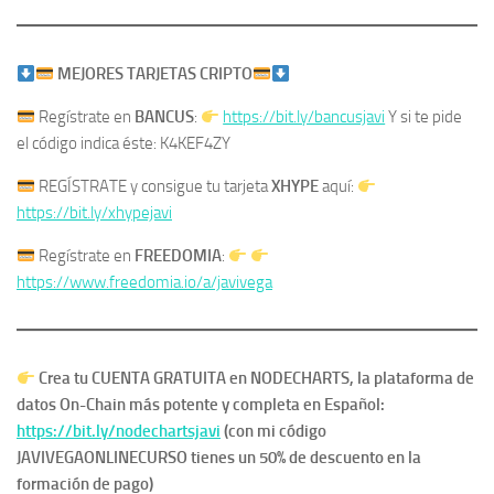
MEJORES TARJETAS CRIPTO
Regístrate en
BANCUS
:
https://bit.ly/bancusjavi
Y si te pide
el código indica éste: K4KEF4ZY
REGÍSTRATE y consigue tu tarjeta
XHYPE
aquí:
https://bit.ly/xhypejavi
Regístrate en
FREEDOMIA
:
https://www.freedomia.io/a/javivega
Crea tu CUENTA GRATUITA en NODECHARTS, la plataforma de
datos On-Chain más potente y completa en Español:
https://bit.ly/nodechartsjavi
(con mi código
JAVIVEGAONLINECURSO tienes un 50% de descuento en la
formación de pago)