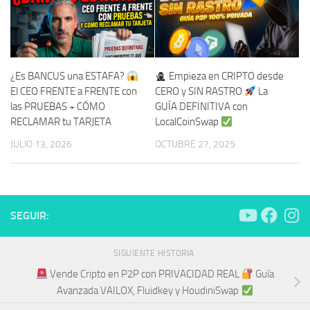
¿Es BANCUS una ESTAFA?
Empieza en CRIPTO desde
El CEO FRENTE a FRENTE con
CERO y SIN RASTRO
La
las PRUEBAS + CÓMO
GUÍA DEFINITIVA con
RECLAMAR tu TARJETA
LocalCoinSwap
JULIO 13, 2026
OCTUBRE 27, 2025
SEGUIR:
SIGUIENTE HISTORIA
Vende Cripto en P2P con PRIVACIDAD REAL
Guía
Avanzada VAILOX, Fluidkey y HoudiniSwap