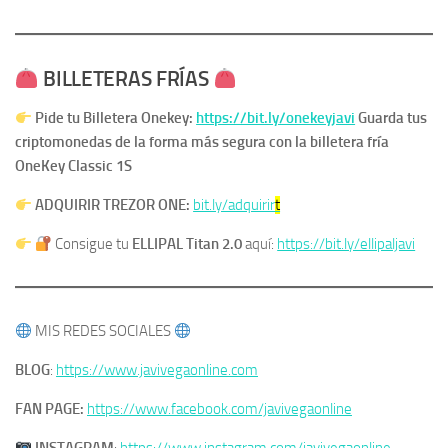
​
BILLETERAS FRÍAS
Pide tu Billetera Onekey:
https://bit.ly/onekeyjavi
​Guarda tus
criptomonedas de la forma más segura con la billetera fría
OneKey Classic 1S
ADQUIRIR TREZOR ONE:
bit.ly/adquirir
t
Consigue tu
ELLIPAL Titan 2.0
aquí:
https://bit.ly/ellipaljavi
MIS REDES SOCIALES
BLOG
:
https://www.javivegaonline.com
FAN PAGE:
https://www.facebook.com/javivegaonline