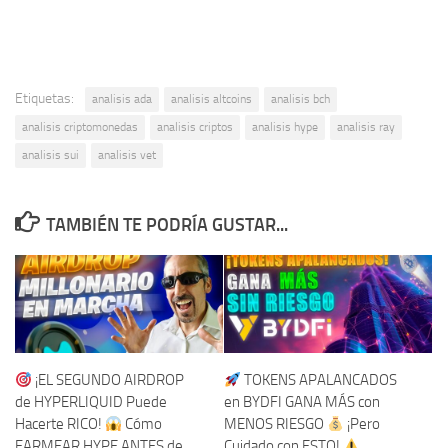
Etiquetas:
analisis ada
analisis altcoins
analisis bch
analisis criptomonedas
analisis criptos
analisis hype
analisis ray
analisis sui
analisis vet
TAMBIÉN TE PODRÍA GUSTAR...
¡EL SEGUNDO AIRDROP
TOKENS APALANCADOS
de HYPERLIQUID Puede
en BYDFI GANA MÁS con
Hacerte RICO!
Cómo
MENOS RIESGO
¡Pero
FARMEAR HYPE ANTES de
Cuidado con ESTO!