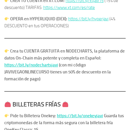
CREA TU CUENTA en XT.COM:
https://bit.ly/xtjavi15
(15% de
descuento) TARIFAS:
https://www.xt.com/es/rate
OPERA en HYPERLIQUID (DEX):
https://bit.ly/hyperjavi
(4%
DESCUENTO en tus OPERACIONES)
Crea tu CUENTA GRATUITA en NODECHARTS, la plataforma de
datos On-Chain más potente y completa en Español:
https://bit.ly/nodechartsjavi
(con mi código
JAVIVEGAONLINECURSO tienes un 50% de descuento en la
formación de pago)
​
BILLETERAS FRÍAS
Pide tu Billetera Onekey:
https://bit.ly/onekeyjavi
​Guarda tus
criptomonedas de la forma más segura con la billetera fría
OneKey Classic 1S