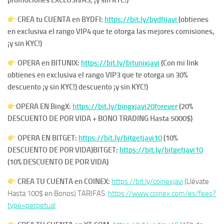
promociones EXCLUSIVAS, ¡y sin KYC!)
CREA tu CUENTA en BYDFI:
https://bit.ly/bydfijavi
(obtienes
en exclusiva el rango VIP4 que te otorga las mejores comisiones,
¡y sin KYC!)
OPERA en BITUNIX:
https://bit.ly/bitunixjavi
(Con mi link
obtienes en exclusiva el rango VIP3 que te otorga un 30%
descuento ¡y sin KYC!) descuento ¡y sin KYC!)
OPERA EN
BingX:
https://bit.ly/bingxjavi20forever
(20%
DESCUENTO DE POR VIDA + BONO TRADING Hasta 5000$)
OPERA EN BITGET:
https://bit.ly/bitgetjavi10
(10%
DESCUENTO DE POR VIDA)
BITGET:
https://bit.ly/bitgetjavi10
(10% DESCUENTO DE POR VIDA)
CREA TU CUENTA en COINEX:
https://bit.ly/coinexjavi
(Llévate
Hasta 100$ en Bonos) TARIFAS:
https://www.coinex.com/es/fees?
type=perpetual