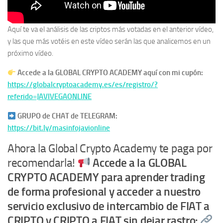
Aquí te va el análisis de las criptos más votadas en el anterior vídeo,
y las que más votéis en este vídeo serán las que analicemos en un
próximo vídeo.
Accede a la GLOBAL CRYPTO ACADEMY aquí con mi cupón:
https://globalcryptoacademy.es/es/registro/?
referido=JAVIVEGAONLINE
GRUPO de CHAT de TELEGRAM:
https://bit.ly/masinfojavionline
Ahora la Global Crypto Academy te paga por
recomendarla!
Accede a la GLOBAL
CRYPTO ACADEMY para aprender trading
de forma profesional y acceder a nuestro
servicio exclusivo de intercambio de FIAT a
CRIPTO y CRIPTO a FIAT sin dejar rastro: