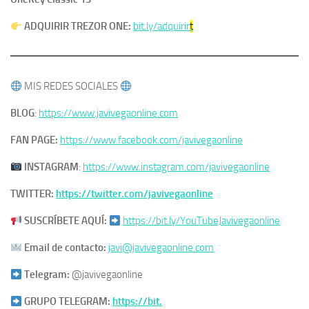
ADQUIRIR TREZOR ONE:
bit.ly/adquirir
t
MIS REDES SOCIALES
BLOG
:
https://www.javivegaonline.com
FAN PAGE:
https://www.facebook.com/javivegaonline
​
INSTAGRAM
:
https://www.instagram.com/javivegaonline
TWITTER:
https://twitter.com/javivegaonline
SUSCRÍBETE AQUÍ:
https://bit.ly/YouTubeJavivegaonline
Email de contacto:
javi@javivegaonline.com
Telegram:
@javivegaonline
GRUPO TELEGRAM:
https://bit.